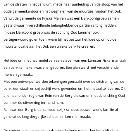
van de straten in het centrum, mede naar aanleiding van de sloop van het
oude gemeenkantoor en het weghalen van de muurtjes rondom het Dok.
Vanuit de gemeente de Fryske Marren was een klankbordgroep samen
gesteld waarin verschillende belanghebbende partijen zitting hadden.
In deze klankbord groep was de stichting Oud Lemmer ook
vertegenwoordigd en toen kwam bij het bestuur het idee op om op de
mooiste locatie aan het Dok een unieke bank te creëren.
Het idee om met het model van een steven van een Lemster Fiskerman aak
een bank te maken was snel geboren. Een plan werd met verschillende
mensen gemaakt.
Met een ontwerper werden tekeningen gemaakt over de uitstraling van de
bank, een staal- en snijbedrijf werd gevonden om het metaal te leveren. Dit
allemaal onder regie van Rein van de Berg die samen met de stichting Oud
Lemmer de uitwerking ter hand nam.
Rein van den Berg is een ambachtelijk scheepsbouwer wiens familie al
generaties lang dergelijke schepen in Lemmer maakt.
De steven van een Lemsteraak is een bekend model, het Koninklijk huis