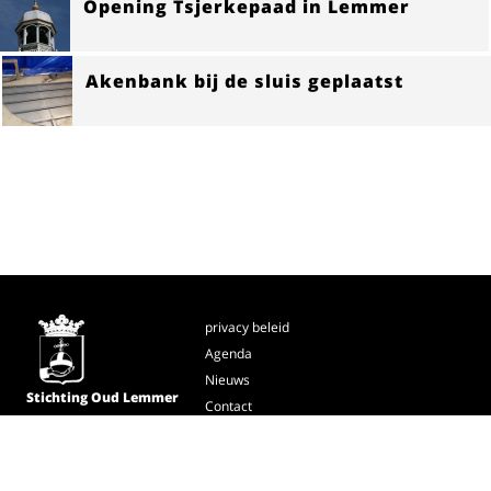
Opening Tsjerkepaad in Lemmer
Akenbank bij de sluis geplaatst
privacy beleid
Agenda
Nieuws
Stichting Oud Lemmer
Contact
oudlemmer@dds.nl
Rondje Dok
kijk ook op