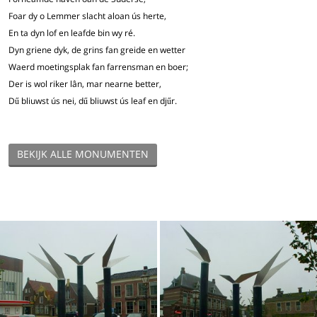
Foar dy o Lemmer slacht aloan ús herte,
En ta dyn lof en leafde bin wy ré.
Dyn griene dyk, de grins fan greide en wetter
Waerd moetingsplak fan farrensman en boer;
Der is wol riker lân, mar nearne better,
Dű bliuwst ús nei, dű bliuwst ús leaf en djűr.
BEKIJK ALLE MONUMENTEN