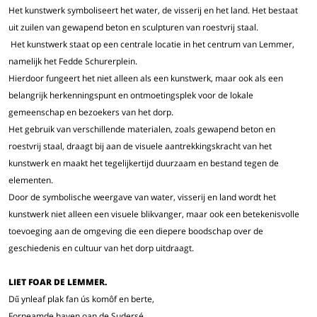
Het kunstwerk symboliseert het water, de visserij en het land. Het bestaat
uit zuilen van gewapend beton en sculpturen van roestvrij staal.
Het kunstwerk staat op een centrale locatie in het centrum van Lemmer,
namelijk het Fedde Schurerplein.
Hierdoor fungeert het niet alleen als een kunstwerk, maar ook als een
belangrijk herkenningspunt en ontmoetingsplek voor de lokale
gemeenschap en bezoekers van het dorp.
Het gebruik van verschillende materialen, zoals gewapend beton en
roestvrij staal, draagt bij aan de visuele aantrekkingskracht van het
kunstwerk en maakt het tegelijkertijd duurzaam en bestand tegen de
elementen.
Door de symbolische weergave van water, visserij en land wordt het
kunstwerk niet alleen een visuele blikvanger, maar ook een betekenisvolle
toevoeging aan de omgeving die een diepere boodschap over de
geschiedenis en cultuur van het dorp uitdraagt.
LIET FOAR DE LEMMER.
Dű ynleaf plak fan ús komôf en berte,
Forneamde haven oan de Sudersé,