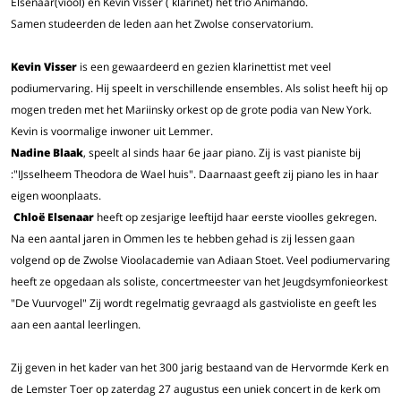
Elsenaar(viool) en Kevin Visser ( klarinet) het trio Animando.
Samen studeerden de leden aan het Zwolse conservatorium.
Kevin Visser
is een gewaardeerd en gezien klarinettist met veel
podiumervaring. Hij speelt in verschillende ensembles. Als solist heeft hij op
mogen treden met het Mariinsky orkest op de grote podia van New York.
Kevin is voormalige inwoner uit Lemmer.
Nadine
Blaak
, speelt al sinds haar 6e jaar piano. Zij is vast pianiste bij
:"IJsselheem Theodora de Wael huis". Daarnaast geeft zij piano les in haar
eigen woonplaats.
Chloë Elsenaar
heeft op zesjarige leeftijd haar eerste vioolles gekregen.
Na een aantal jaren in Ommen les te hebben gehad is zij lessen gaan
volgend op de Zwolse Vioolacademie van Adiaan Stoet. Veel podiumervaring
heeft ze opgedaan als soliste, concertmeester van het Jeugdsymfonieorkest
"De Vuurvogel" Zij wordt regelmatig gevraagd als gastvioliste en geeft les
aan een aantal leerlingen.
Zij geven in het kader van het 300 jarig bestaand van de Hervormde Kerk en
de Lemster Toer op zaterdag 27 augustus een uniek concert in de kerk om