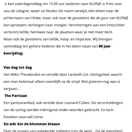
U kan zaterdagmiddag om 15:00 uur luisteren naar KLONJE is Fries voor
eau de cologne
,
water uit Keulen
. De naam verwijst niet alleen naar de
achternaam van Hinke, maar ook naar de gevoelens die de geur van KLONJE
kan oproepen: verlangen naar vroeger, herinneringen aan een (misschien
verloren) liefde, heimwee naar de plaatsen waar je niet meer bent.
Maar ook de gevoelens van liefde, hoop en inspiratie. Wij brengen
vanmiddag ten gehore liederen die in het teken staan van
80 jaar
bevrijding:
Van dag tot dag
Van Mikis Theodorakis en vertolkt door Liesbeth List. Oorlogslied, waarin
een man helemaal alleen overblijft na de strijd. Wat gisteren nog was is
vergaan…
The Partisan
Een partizanenlied, ook vertolkt door Leonard Cohen. De verschrikkingen
van de oorlog worden indringend onder woorden gebracht. En toch:
freedom soon will come.
Sis wêr bin de blommen bleaun
Over de graven van onbekende soldaten ruist de wind... Zal de mensheid