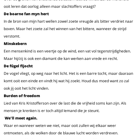
ooit leren dat oorlog alleen maar slachtoffers vraagt?
De boarne fan myn hert
In de bron van mijn hart wellen zowel zoete vreugde als bitter verdriet naar
boven. Maar het zoete zal het winnen van het bittere, wanneer de strijd
verstomt.
Minskebern
Een mensenkind is een veertje op de wind, een vat vol tegenstrijdigheden.
Maar hij/zij is ook een diamant die kan werken aan vrede en recht.
De fûgel fljocht
De vogel vliegt, op weg naar het licht. Het is een barre tocht, maar daaraan
komt ooit een einde en vindt hij wat hij zoekt. Houd dus moed want zo zal
ook jij ooit het licht vinden.
Burden of freedom
Lied van Kris Kristofferson over de last die de vrijheid soms kan zijn. Als
mensen je krenken is er toch altijd Iemand die je steunt.
W
e'll meet again.
Waar en wanneer weten we niet, maar ooit zullen wij elkaar weer
ontmoeten, als de wolken door de blauwe lucht worden verdreven.